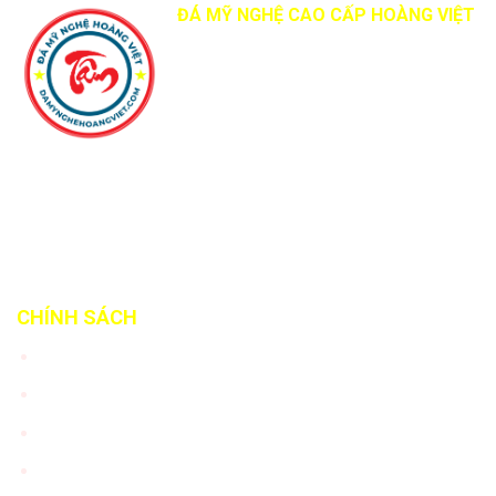
ĐÁ MỸ NGHỆ CAO CẤP HOÀNG VIỆT
Địa chỉ: Quốc Lộ 12B, Sơn Hà, Nho
Quan, Tỉnh Ninh Bình
Điện thoại:
0965418078
Email:
info@damynghehoangviet.com
Website:
www.damynghehoangviet.com
CHÍNH SÁCH
Tư vấn khách hàng
Chính sách bảo hành
Chính sách vận chuyển
Chính sách giao hàng