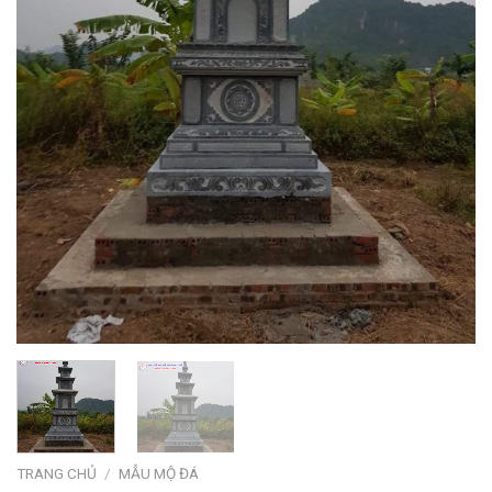
TRANG CHỦ
/
MẪU MỘ ĐÁ