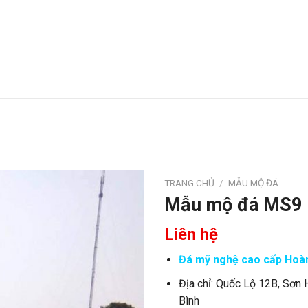
M
MỸ NGHỆ
DỰ ÁN HOÀN THÀNH
TI
TRANG CHỦ
/
MẪU MỘ ĐÁ
Mẫu mộ đá MS9
Liên hệ
Đá mỹ nghệ cao cấp Hoàn
Địa chỉ: Quốc Lộ 12B, Sơn 
Bình