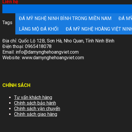
Liên hệ
ĐÁ MỸ NGHỆ NINH BÌNH TRONG MIỀN NAM
ĐÁ MỸ
Tags
LĂNG MỘ ĐÁ KHỐI
ĐÁ MỸ NGHỆ HOÀNG VIỆT NIN
Địa chỉ: Quốc Lộ 12B, Sơn Hà, Nho Quan, Tỉnh Ninh Bình
Điện thoại:
0965418078
Email:
info@damynghehoangviet.com
Website:
www.damynghehoangviet.com
CHÍNH SÁCH
Tư vấn khách hàng
Chính sách bảo hành
Chính sách vận chuyển
Chính sách giao hàng