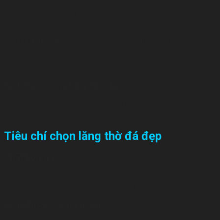
Khu lăng mộ đá lớn hay nhỏ khác nhau thì phần lăng thờ đá cũng 
mộ. Lăng thờ đá thường được thiết kế và chế tác với kích thước l
biệt, khi thiết kế mái cho lăng thờ đá thì thường là kiểu lăng t
của
lăng thờ đá
thường được trang trí hình hổ phù, là biểu hiệ
Phỏng theo hình dạng và thói quen sử dụng nhà ở truyền thống 
uy nghi, chiễm trệ – mang lại vẻ đẹp và sự bề thế, sang trọng ch
Kích thước của lăng thờ đá
Sẽ được chế tác phù hợp với từng điều kiện thực tế khi thiết kế
127cm, 133cm, 155cm, …
Tiêu chí chọn lăng thờ đá đẹp
Chất liệu đá
Chất liệu đá là một trong những yếu tố hàng đầu quyết định đến
cho việc chế tác và điêu khắc bên ngoài để tạo nên những sản 
Kích thước và giá thành