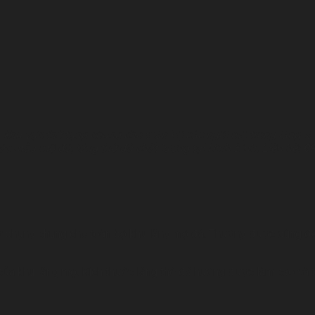
 khu vực thờ tụng chung cho toàn bộ các ngôi mộ trong lăng là
các mẫu mộ đá, lăng thờ đá chất lượng tại Ninh Bình. Liên hệ:
09
 thờ phụng chung cho toàn bộ khu lăng mộ đá. Thường được dùng để 
 của khu lăng mộ. Kích thước lăng thờ đá hường được làm cao và t