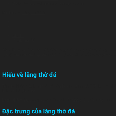
Website:
www.damynghehoangviet.com
Danh mục:
Lăng Thờ Đá
Mô tả
Đánh giá (0)
Khi xây dựng lăng mộ đá, khu lăng mộ cho gia đình, dòng họ…
nghệ cao cấp Hoàng Việt
là đơn vị chuyên thiết kế, cung cấp 
Hiểu về lăng thờ đá
Tên gọi khác của lăng thờ đá còn là long đỉnh đá. Đây là vị trí
là lăng thờ gia đình.
Lăng thờ đá
thường được đặt ở vị trí chính giữa, và trong cùng
Đặc trưng của lăng thờ đá