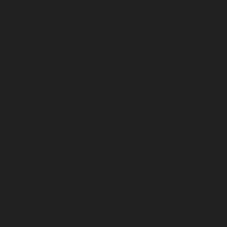
sẽ được thiết kế với kích thước, độ lớn khác nhau thích hợp với 
ớn hơn, nhiều chi tiết mái, hoa văn, họa tiết trang trí đa dạng, p
hờ đá một mái, hai mái, hoặc ba mái… và phần đầu đao thường được t
n cho sự uy nghiêm và dũng mãnh cho cả dòng họ.
của người sống, các mẫu lăng thờ đá cũng được thực hiện theo hì
o khu lăng mộ như một cách để bày tỏ sự biết ơn, lòng thành kính 
 khu lăng mộ. Thông thường, kích thước của lăng thờ khi xây dựng
 tính thẩm mỹ của lăng thờ đá. Khách hàng có thể chọn mua các mẫu
phẩm đầy tính thẩm mỹ cho công trình.