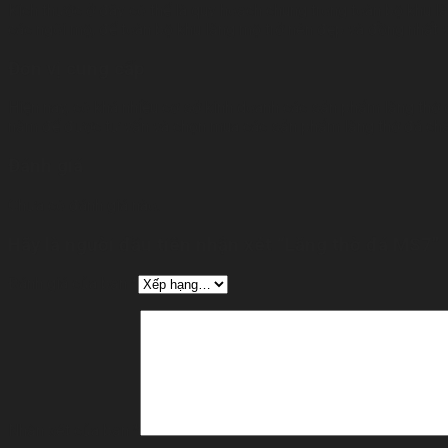
Kích thước ở đây có thể là quy hoạch chung trong toàn bộ khu l
các ngôi mộ, để toàn bộ khu lăng mộ trở nên đẹp và đồng nhất v
Đơn vị cung cấp
Hiện nay, có khá nhiều cơ sở kinh doanh các sản phẩm lăng thờ đ
năm để được tư vấn và chọn mua các sản phẩm lăng thờ đá chấ
Đánh giá
Chưa có đánh giá nào.
Hãy là người đầu tiên nhận xét “Lăng thờ đá MS7”
Đánh giá của bạn
*
Nhận xét của bạn
*