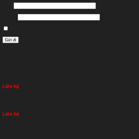
Tên
*
Email
*
Lưu tên của tôi, email, và trang web trong trình duyệt này cho 
Sản phẩm tương tự
Lăng thờ đá MS11
Liên hệ
Lăng thờ đá MS6
Liên hệ
Lăng thờ đá MS10