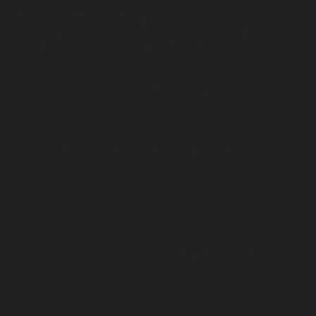
tính thẩm mỹ, hợp phong thủy đối với toàn bộ khu lăng
hức tạp hơn so với các ngôi mộ đá bên dưới lăng thờ. Đặc
rang trí bằng những mũi lá. Mặt tiền chính diện
nh dạng lăng thờ đá ba gian, bảy mái thể hiện được sự
đối với ông bà, tổ tiên của con cháu dòng họ.
 được lựa chọn theo số đỏ trên thước lỗ ban: 117cm,
 lăng thờ đá xanh là loại vật liệu bền đẹp, dễ dàng