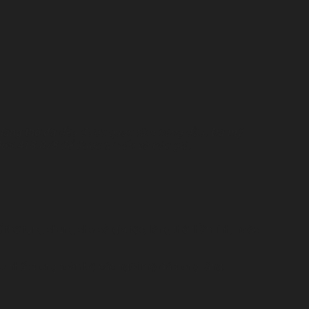
lăng thờ đá
đều được quan tâm hàng đầu.
Đá mỹ
65.418.078
để được tư vấn và báo giá.
thờ tụng chung cho cả gia tộc, lăng thờ thần linh, hoặc
o nhất trong toàn bộ các ngôi mộ đá trong lăng.