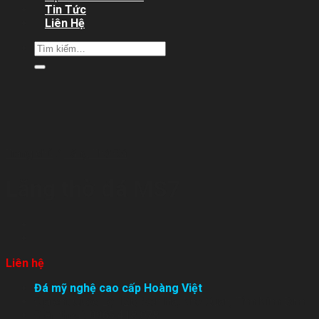
Tin Tức
Liên Hệ
Tìm
kiếm:
Trang chủ
/
Lăng Thờ Đá
Lăng thờ đá MS7
Liên hệ
Đá mỹ nghệ cao cấp Hoàng Việt
Địa chỉ: Quốc Lộ 12B, Sơn Hà, Nho Quan, Tỉnh Ninh Bình
Điện thoại:
0965.418.078