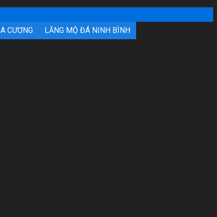
OA CƯƠNG
LĂNG MỘ ĐÁ NINH BÌNH