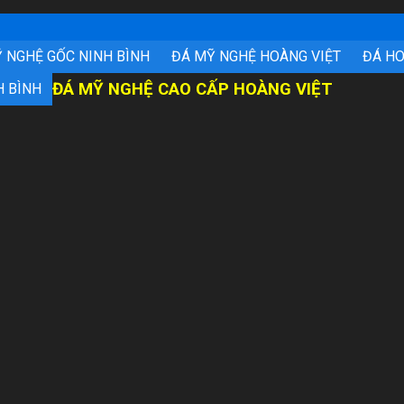
 NGHỆ GỐC NINH BÌNH
ĐÁ MỸ NGHỆ HOÀNG VIỆT
ĐÁ H
ĐÁ MỸ NGHỆ CAO CẤP HOÀNG VIỆT
H BÌNH