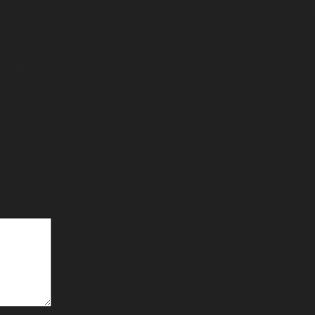
ăng mộ mà nên lựa chọn các sản phẩm đá khác nhau, kích thước khá
ề tính thẩm mỹ. Từ đó mà chi phí cho việc hoàn thiện lăng thờ đá
á. Tuy nhiên, bạn nên tìm đến các cơ sở kinh doanh, làng nghề tru
t lượng và đẹp nhất.