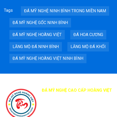
Tags
ĐÁ MỸ NGHỆ NINH BÌNH TRONG MIỀN NAM
ĐÁ MỸ NGHỆ GỐC NINH BÌNH
ĐÁ MỸ NGHỆ HOÀNG VIỆT
ĐÁ HOA CƯƠNG
LĂNG MỘ ĐÁ NINH BÌNH
LĂNG MỘ ĐÁ KHỐI
ĐÁ MỸ NGHỆ HOÀNG VIỆT NINH BÌNH
ĐÁ MỸ NGHỆ CAO CẤP HOÀNG VIỆT
Địa chỉ: Quốc Lộ 12B, Sơn Hà, Nho
Quan, Tỉnh Ninh Bình
Điện thoại:
0965418078