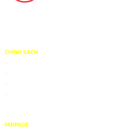
Email:
info@damynghehoangviet.com
Website:
www.damynghehoangviet.com
CHÍNH SÁCH
Tư vấn khách hàng
Chính sách bảo hành
Chính sách vận chuyển
Chính sách giao hàng
FANPAGE