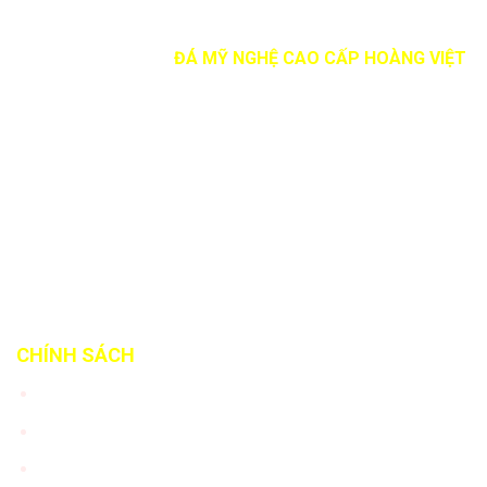
ĐÁ MỸ NGHỆ CAO CẤP HOÀNG VIỆT
Địa chỉ: Quốc Lộ 12B, Sơn Hà, Nho
Quan, Tỉnh Ninh Bình
Điện thoại:
0965418078
Email:
info@damynghehoangviet.com
Website:
www.damynghehoangviet.com
CHÍNH SÁCH
Tư vấn khách hàng
Chính sách bảo hành
Chính sách vận chuyển