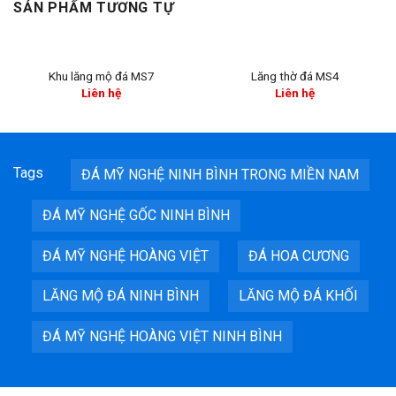
SẢN PHẨM TƯƠNG TỰ
Khu lăng mộ đá MS7
Lăng thờ đá MS4
Liên hệ
Liên hệ
Tags
ĐÁ MỸ NGHỆ NINH BÌNH TRONG MIỀN NAM
ĐÁ MỸ NGHỆ GỐC NINH BÌNH
ĐÁ MỸ NGHỆ HOÀNG VIỆT
ĐÁ HOA CƯƠNG
LĂNG MỘ ĐÁ NINH BÌNH
LĂNG MỘ ĐÁ KHỐI
ĐÁ MỸ NGHỆ HOÀNG VIỆT NINH BÌNH