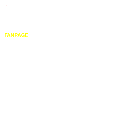
Chính sách giao hàng
FANPAGE