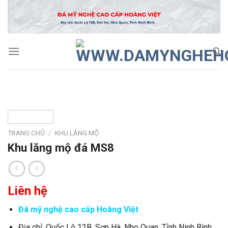
Skip
to
content
TRANG CHỦ
/
KHU LĂNG MỘ
Khu lăng mộ đá MS8
Liên hệ
Đá mỹ nghệ cao cấp Hoàng Việt
Địa chỉ: Quốc Lộ 12B, Sơn Hà, Nho Quan, Tỉnh Ninh Bình